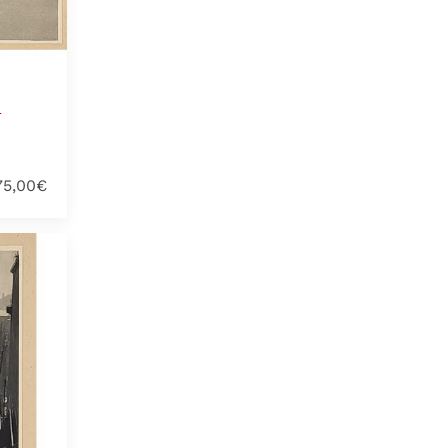
-
75,00€