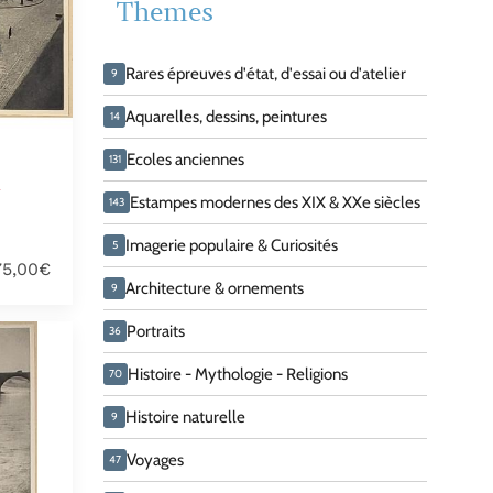
Themes
Rares épreuves d'état, d'essai ou d'atelier
9
Aquarelles, dessins, peintures
14
Ecoles anciennes
131
-
Estampes modernes des XIX & XXe siècles
143
Imagerie populaire & Curiosités
5
75,00€
Architecture & ornements
9
Portraits
36
Histoire - Mythologie - Religions
70
Histoire naturelle
9
Voyages
47