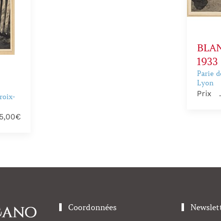
BLAN
1933
Parie d
Lyon
Prix
roix-
5,00€
Coordonnées
Newslet