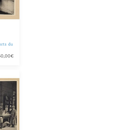
rts du
50,00€