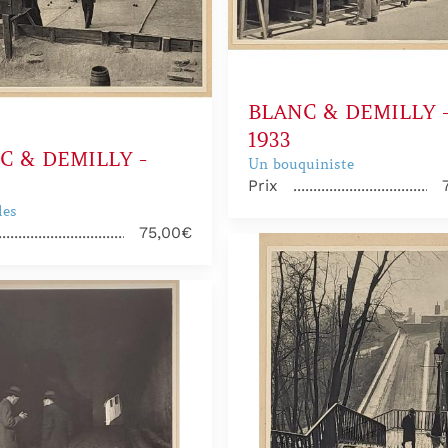
BLANC & DEMILLY 
1933
C & DEMILLY -
Un bouquiniste
Prix
les
75,00€