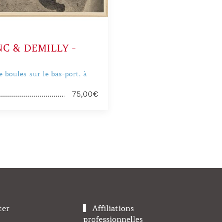
C & DEMILLY -
e boules sur le bas-port, à
75,00€
ter
Affiliations
professionnelles