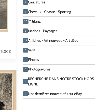
Caricatures
9
Chevaux - Chasse - Sporting
9
Militaria
20
Marines - Paysages
6
Affiches - Art nouveau - Art déco
28
Varia
6
75,00€
Photos
17
Photogravures
8
RECHERCHE DANS NOTRE STOCK HORS
1
LIGNE
Nos dernières nouveautés sur eBay
1