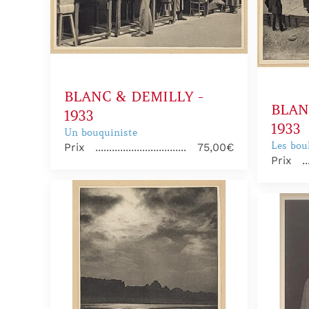
BLANC & DEMILLY -
BLAN
1933
1933
Un bouquiniste
Les bou
Prix
75,00€
Prix