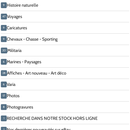
Histoire naturelle
9
Voyages
47
Caricatures
9
Chevaux - Chasse - Sporting
9
Militaria
20
Marines - Paysages
6
Affiches - Art nouveau - Art déco
28
Varia
6
Photos
17
Photogravures
8
RECHERCHE DANS NOTRE STOCK HORS LIGNE
1
Nos dernières nouveautés sur eBay
1