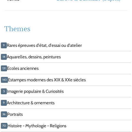
Themes
Rares épreuves d'état, d'essai ou d'atelier
9
Aquarelles, dessins, peintures
14
Ecoles anciennes
131
Estampes modernes des XIX & XXe siècles
143
Imagerie populaire & Curiosités
5
Architecture & ornements
9
Portraits
36
Histoire - Mythologie - Religions
70