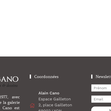
Coordonnées
Newslet
Alain Cano
977, avec
Espace Gailleton
 la galerie
2, place Gailleton
n Cano est
I
69002 LYON