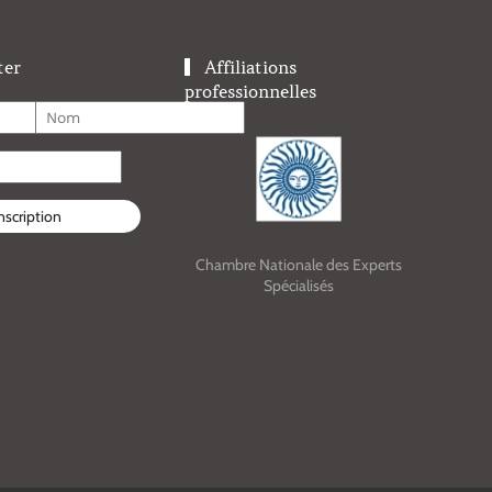
ter
Affiliations
professionnelles
nscription
Chambre Nationale des Experts
Cham
Spécialisés