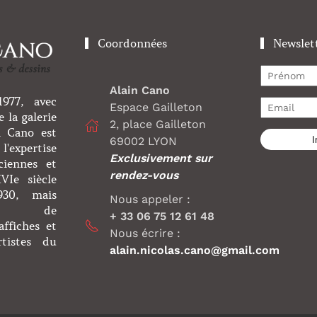
Coordonnées
Newslet
Alain Cano
977, avec
Espace Gailleton
 la galerie
2, place Gailleton
n Cano est
I
69002 LYON
l'expertise
Exclusivement sur
ciennes et
rendez-vous
Ie siècle
930, mais
Nous appeler :
nt de
+ 33 06 75 12 61 48
affiches et
Nous écrire :
rtistes du
alain.nicolas.cano@gmail.com