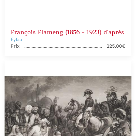
François Flameng (1856 - 1923) d'après
Eylau
Prix
225,00€