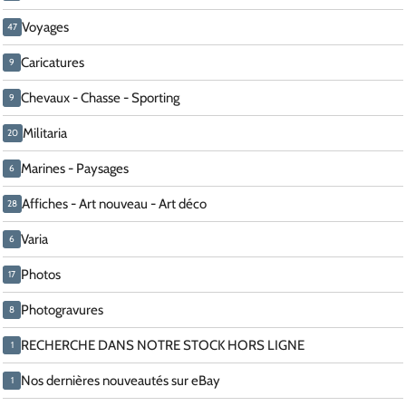
Voyages
47
Caricatures
9
Chevaux - Chasse - Sporting
9
Militaria
20
Marines - Paysages
6
Affiches - Art nouveau - Art déco
28
Varia
6
Photos
17
Photogravures
8
RECHERCHE DANS NOTRE STOCK HORS LIGNE
1
Nos dernières nouveautés sur eBay
1