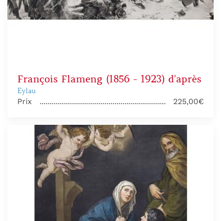
François Flameng (1856 - 1923) d'après
Eylau
Prix
225,00€