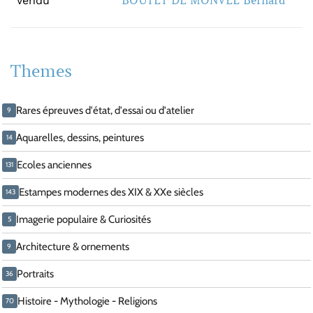
BOUTET DE MONVEL Bernard
Vendu
Themes
Rares épreuves d'état, d'essai ou d'atelier
9
Aquarelles, dessins, peintures
14
Ecoles anciennes
131
Estampes modernes des XIX & XXe siècles
143
Imagerie populaire & Curiosités
5
Architecture & ornements
9
Portraits
36
Histoire - Mythologie - Religions
70