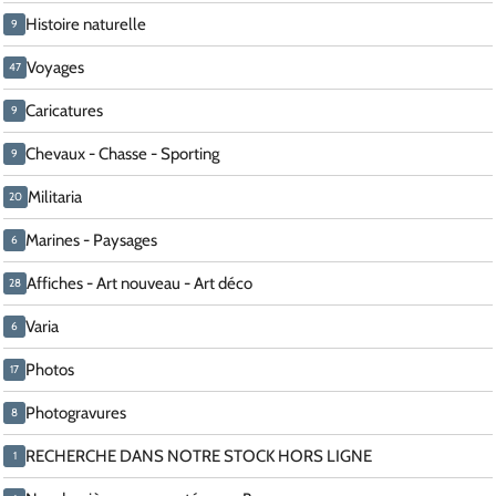
Histoire naturelle
9
Voyages
47
Caricatures
9
Chevaux - Chasse - Sporting
9
Militaria
20
Marines - Paysages
6
Affiches - Art nouveau - Art déco
28
Varia
6
Photos
17
Photogravures
8
RECHERCHE DANS NOTRE STOCK HORS LIGNE
1