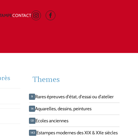
STAMPE
CONTACT
près
Themes
Rares épreuves d'état, d'essai ou d'atelier
9
Aquarelles, dessins, peintures
14
Ecoles anciennes
131
Estampes modernes des XIX & XXe siècles
143