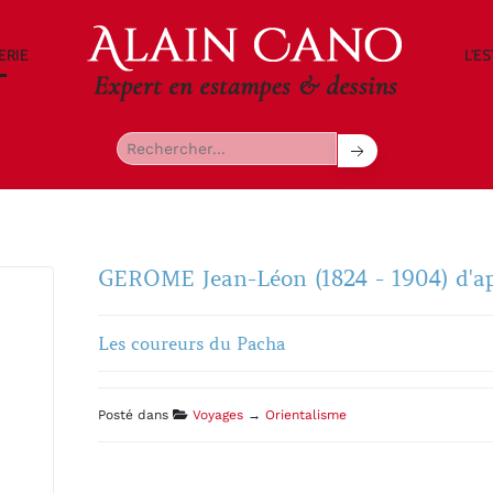
ERIE
L'E
GEROME Jean-Léon (1824 - 1904) d'a
Les coureurs du Pacha
Posté dans
Voyages
→
Orientalisme