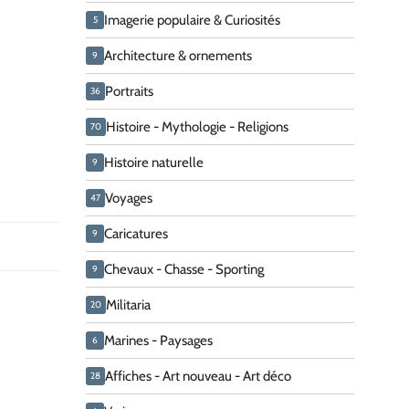
Imagerie populaire & Curiosités
5
Architecture & ornements
9
Portraits
36
Histoire - Mythologie - Religions
70
Histoire naturelle
9
Voyages
47
Caricatures
9
Chevaux - Chasse - Sporting
9
Militaria
20
Marines - Paysages
6
Affiches - Art nouveau - Art déco
28