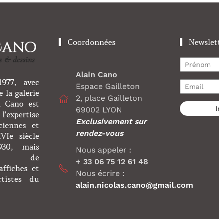
Coordonnées
Newslet
Alain Cano
977, avec
Espace Gailleton
 la galerie
2, place Gailleton
n Cano est
I
69002 LYON
l'expertise
Exclusivement sur
ciennes et
rendez-vous
Ie siècle
930, mais
Nous appeler :
nt de
+ 33 06 75 12 61 48
affiches et
Nous écrire :
rtistes du
alain.nicolas.cano@gmail.com