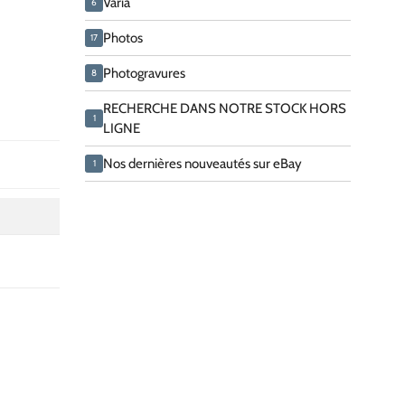
Varia
6
Photos
17
Photogravures
8
RECHERCHE DANS NOTRE STOCK HORS
1
LIGNE
Nos dernières nouveautés sur eBay
1