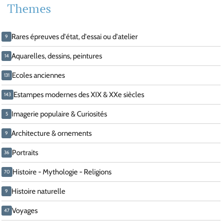
Themes
Rares épreuves d'état, d'essai ou d'atelier
9
Aquarelles, dessins, peintures
14
Ecoles anciennes
131
Estampes modernes des XIX & XXe siècles
143
Imagerie populaire & Curiosités
5
Architecture & ornements
9
Portraits
36
Histoire - Mythologie - Religions
70
Histoire naturelle
9
Voyages
47