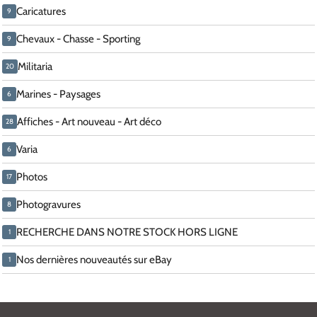
Caricatures
9
Chevaux - Chasse - Sporting
9
Militaria
20
Marines - Paysages
6
Affiches - Art nouveau - Art déco
28
Varia
6
Photos
17
Photogravures
8
RECHERCHE DANS NOTRE STOCK HORS LIGNE
1
Nos dernières nouveautés sur eBay
1