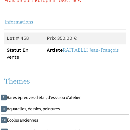
Frais de port Europe et USA : 15 €
Informations
Lot #
458
Prix
350.00 €
RAFFAELLI Jean-François
Statut
En
Artiste
vente
Themes
Rares épreuves d'état, d'essai ou d'atelier
9
Aquarelles, dessins, peintures
14
Ecoles anciennes
131