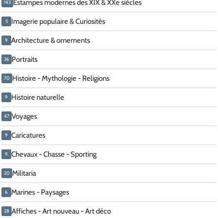
Estampes modernes des XIX & XXe siècles
143
Imagerie populaire & Curiosités
5
Architecture & ornements
9
Portraits
36
Histoire - Mythologie - Religions
70
Histoire naturelle
9
Voyages
47
Caricatures
9
Chevaux - Chasse - Sporting
9
Militaria
20
Marines - Paysages
6
Affiches - Art nouveau - Art déco
28