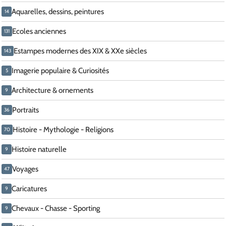
Aquarelles, dessins, peintures
14
Ecoles anciennes
131
Estampes modernes des XIX & XXe siècles
143
Imagerie populaire & Curiosités
5
Architecture & ornements
9
Portraits
36
Histoire - Mythologie - Religions
70
Histoire naturelle
9
Voyages
47
Caricatures
9
Chevaux - Chasse - Sporting
9