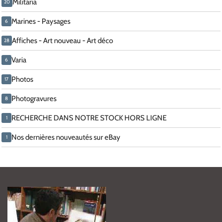
Militaria
20
Marines - Paysages
6
Affiches - Art nouveau - Art déco
28
Varia
6
Photos
17
Photogravures
8
RECHERCHE DANS NOTRE STOCK HORS LIGNE
1
Nos dernières nouveautés sur eBay
1