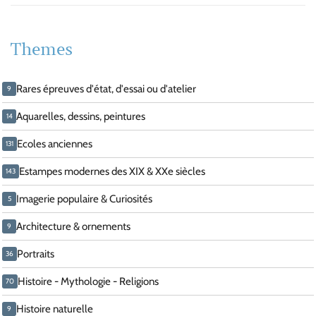
Themes
Rares épreuves d'état, d'essai ou d'atelier
9
Aquarelles, dessins, peintures
14
Ecoles anciennes
131
Estampes modernes des XIX & XXe siècles
143
Imagerie populaire & Curiosités
5
Architecture & ornements
9
Portraits
36
Histoire - Mythologie - Religions
70
Histoire naturelle
9