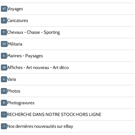
Voyages
47
Caricatures
9
Chevaux - Chasse - Sporting
9
Militaria
20
Marines - Paysages
6
Affiches - Art nouveau - Art déco
28
Varia
6
Photos
17
Photogravures
8
RECHERCHE DANS NOTRE STOCK HORS LIGNE
1
Nos dernières nouveautés sur eBay
1