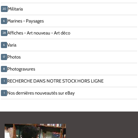
Militaria
20
Marines - Paysages
6
Affiches - Art nouveau - Art déco
28
Varia
6
Photos
17
Photogravures
8
RECHERCHE DANS NOTRE STOCK HORS LIGNE
1
Nos dernières nouveautés sur eBay
1