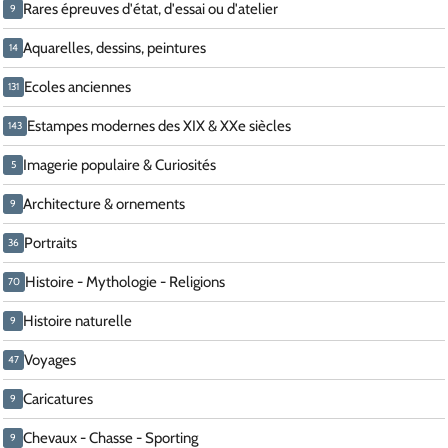
Rares épreuves d'état, d'essai ou d'atelier
9
Aquarelles, dessins, peintures
14
Ecoles anciennes
131
Estampes modernes des XIX & XXe siècles
143
Imagerie populaire & Curiosités
5
Architecture & ornements
9
Portraits
36
Histoire - Mythologie - Religions
70
Histoire naturelle
9
Voyages
47
Caricatures
9
Chevaux - Chasse - Sporting
9