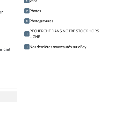
Varia
6
Photos
17
or
Photogravures
8
RECHERCHE DANS NOTRE STOCK HORS
1
LIGNE
Nos dernières nouveautés sur eBay
1
e ciel