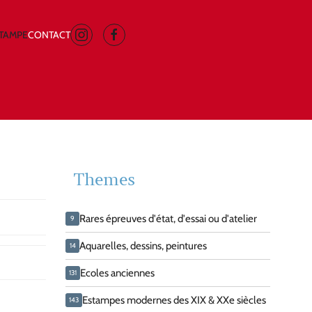
STAMPE
CONTACT
Themes
Rares épreuves d'état, d'essai ou d'atelier
9
Aquarelles, dessins, peintures
14
Ecoles anciennes
131
Estampes modernes des XIX & XXe siècles
143