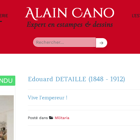
ERIE
L'E
Edouard DETAILLE (1848 - 1912)
ENDU
Vive l'empereur !
Posté dans
Militaria