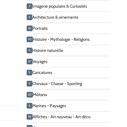
Imagerie populaire & Curiosités
5
Architecture & ornements
9
Portraits
36
Histoire - Mythologie - Religions
70
Histoire naturelle
9
Voyages
47
Caricatures
9
Chevaux - Chasse - Sporting
9
Militaria
20
Marines - Paysages
6
Affiches - Art nouveau - Art déco
28