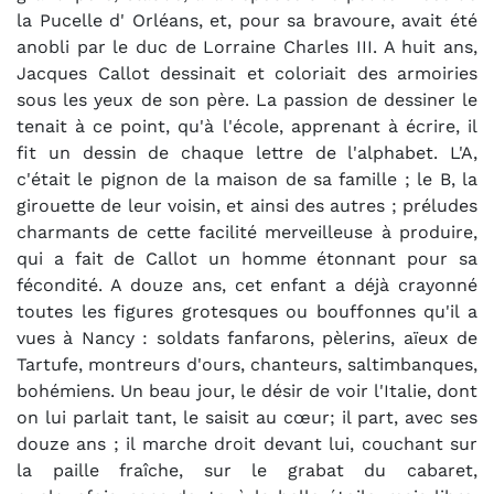
la Pucelle d' Orléans, et, pour sa bravoure, avait été
anobli par le duc de Lorraine Charles III. A huit ans,
Jacques Callot dessinait et coloriait des armoiries
sous les yeux de son père. La passion de dessiner le
tenait à ce point, qu'à l'école, apprenant à écrire, il
fit un dessin de chaque lettre de l'alphabet. L'A,
c'était le pignon de la maison de sa famille ; le B, la
girouette de leur voisin, et ainsi des autres ; préludes
charmants de cette facilité merveilleuse à produire,
qui a fait de Callot un homme étonnant pour sa
fécondité. A douze ans, cet enfant a déjà crayonné
toutes les figures grotesques ou bouffonnes qu'il a
vues à Nancy : soldats fanfarons, pèlerins, aïeux de
Tartufe, montreurs d'ours, chanteurs, saltimbanques,
bohémiens. Un beau jour, le désir de voir l'Italie, dont
on lui parlait tant, le saisit au cœur; il part, avec ses
douze ans ; il marche droit devant lui, couchant sur
la paille fraîche, sur le grabat du cabaret,