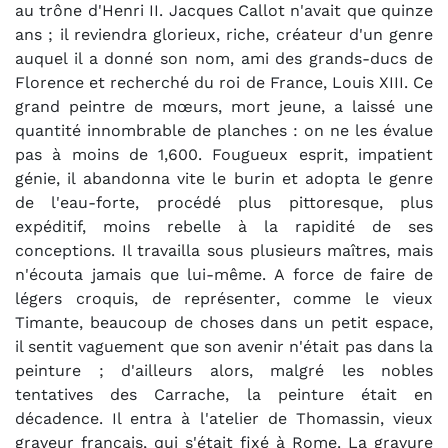
au trône d'Henri II. Jacques Callot n'avait que quinze
ans ; il reviendra glorieux, riche, créateur d'un genre
auquel il a donné son nom, ami des grands-ducs de
Florence et recherché du roi de France, Louis XIII. Ce
grand peintre de mœurs, mort jeune, a laissé une
quantité innombrable de planches : on ne les évalue
pas à moins de 1,600. Fougueux esprit, impatient
génie, il abandonna vite le burin et adopta le genre
de l'eau-forte, procédé plus pittoresque, plus
expéditif, moins rebelle à la rapidité de ses
conceptions. Il travailla sous plusieurs maîtres, mais
n'écouta jamais que lui-même. A force de faire de
légers croquis, de représenter, comme le vieux
Timante, beaucoup de choses dans un petit espace,
il sentit vaguement que son avenir n'était pas dans la
peinture ; d'ailleurs alors, malgré les nobles
tentatives des Carrache, la peinture était en
décadence. Il entra à l'atelier de Thomassin, vieux
graveur français, qui s'était fixé à Rome. La gravure