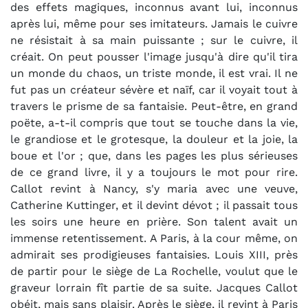
des effets magiques, inconnus avant lui, inconnus
après lui, même pour ses imitateurs. Jamais le cuivre
ne résistait à sa main puissante ; sur le cuivre, il
créait. On peut pousser l'image jusqu'à dire qu'il tira
un monde du chaos, un triste monde, il est vrai. Il ne
fut pas un créateur sévère et naïf, car il voyait tout à
travers le prisme de sa fantaisie. Peut-être, en grand
poëte, a-t-il compris que tout se touche dans la vie,
le grandiose et le grotesque, la douleur et la joie, la
boue et l'or ; que, dans les pages les plus sérieuses
de ce grand livre, il y a toujours le mot pour rire.
Callot revint à Nancy, s'y maria avec une veuve,
Catherine Kuttinger, et il devint dévot ; il passait tous
les soirs une heure en prière. Son talent avait un
immense retentissement. A Paris, à la cour même, on
admirait ses prodigieuses fantaisies. Louis XIII, près
de partir pour le siège de La Rochelle, voulut que le
graveur lorrain fît partie de sa suite. Jacques Callot
obéit, mais sans plaisir. Après le siège, il revint à Paris