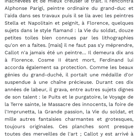
inachevées et de mieux creuser le trait. Il rencontra
Alphonse Parigi, peintre ordinaire du grand-duc et
l'aida dans ses travaux puis il se lia avec les peintres
Stella et Napolitain et peignit, à Florence, quelques
sujets dans le style flamand : la Vie du soldat, douze
petites toiles bien connues par les lithographies
qu'on en a faites. [mais] il ne faut pas s'y méprendre,
Callot n'a jamais été un peintre… Il demeura dix ans
à Florence. Cosme II étant mort, Ferdinand lui
accorda également sa protection. Comme les beaux
génies du grand-duché, il portait une médaille d'or
suspendue à une chaîne précieuse. Durant ces dix
années de labeur, il grava, entre autres sujets dignes
de son talent : le Puits et le purgatoire, le Voyage de
la Terre sainte, le Massacre des innocents, la foire de
l'Imprunetta, la Grande passion, la Vie du soldat, et
mille autres fantaisies charmantes et grotesques,
toujours originales. Ces planches sont presque
toutes des merveilles de l'art ; Callot y est arrivé à