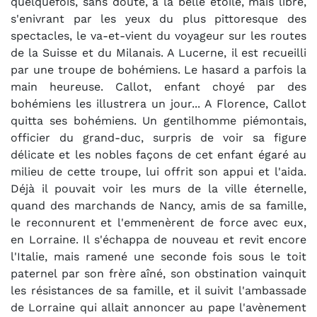
quelquefois, sans doute, à la belle étoile, mais libre,
s'enivrant par les yeux du plus pittoresque des
spectacles, le va-et-vient du voyageur sur les routes
de la Suisse et du Milanais. A Lucerne, il est recueilli
par une troupe de bohémiens. Le hasard a parfois la
main heureuse. Callot, enfant choyé par des
bohémiens les illustrera un jour... A Florence, Callot
quitta ses bohémiens. Un gentilhomme piémontais,
officier du grand-duc, surpris de voir sa figure
délicate et les nobles façons de cet enfant égaré au
milieu de cette troupe, lui offrit son appui et l'aida.
Déjà il pouvait voir les murs de la ville éternelle,
quand des marchands de Nancy, amis de sa famille,
le reconnurent et l'emmenèrent de force avec eux,
en Lorraine. Il s'échappa de nouveau et revit encore
l'Italie, mais ramené une seconde fois sous le toit
paternel par son frère aîné, son obstination vainquit
les résistances de sa famille, et il suivit l'ambassade
de Lorraine qui allait annoncer au pape l'avènement