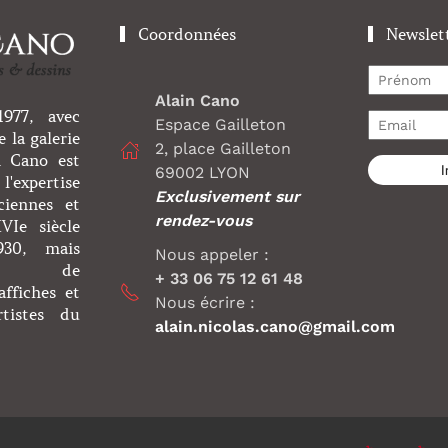
Coordonnées
Newslet
Alain Cano
977, avec
Espace Gailleton
 la galerie
2, place Gailleton
n Cano est
I
69002 LYON
l'expertise
Exclusivement sur
ciennes et
rendez-vous
Ie siècle
930, mais
Nous appeler :
nt de
+ 33 06 75 12 61 48
affiches et
Nous écrire :
rtistes du
alain.nicolas.cano@gmail.com