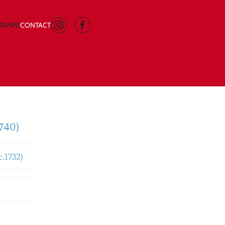
STAMPE
CONTACT
740)
.1732)