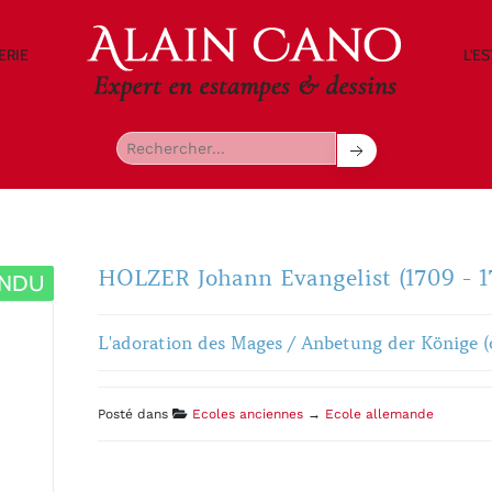
ERIE
L'E
HOLZER Johann Evangelist (1709 - 1
ENDU
L'adoration des Mages / Anbetung der Könige (c
Posté dans
Ecoles anciennes
→
Ecole allemande