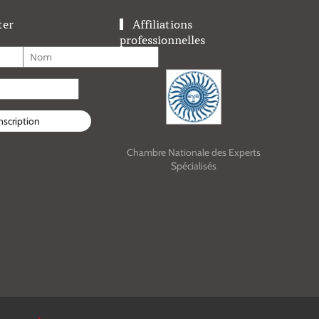
ter
Affiliations
professionnelles
nscription
Chambre Nationale des Experts
Cham
Spécialisés