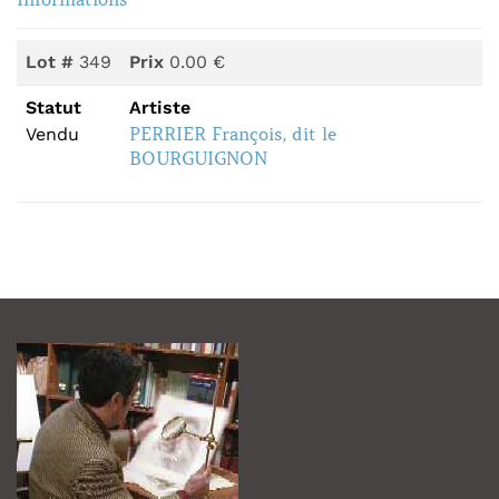
Lot #
349
Prix
0.00 €
Statut
Artiste
PERRIER François, dit le
Vendu
BOURGUIGNON